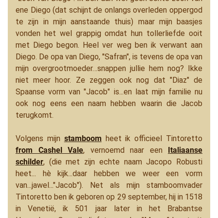
ene Diego (dat schijnt de onlangs overleden oppergod
te zijn in mijn aanstaande thuis) maar mijn baasjes
vonden het wel grappig omdat hun tollerliefde ooit
met Diego begon. Heel ver weg ben ik verwant aan
Diego. De opa van Diego, "Safran", is tevens de opa van
mijn overgrootmoeder…snappen jullie hem nog? Ikke
niet meer hoor. Ze zeggen ook nog dat "Diaz" de
Spaanse vorm van "Jacob" is...en laat mijn familie nu
ook nog eens een naam hebben waarin die Jacob
terugkomt.
Volgens mijn
stamboom
heet ik officieel Tintoretto
from Cashel Vale
,
vernoemd naar een
Italiaanse
schilder
, (die met zijn echte naam Jacopo Robusti
heet... hè kijk...daar hebben we weer een vorm
van...jawel..."Jacob"). Net als mijn stamboomvader
Tintoretto ben ik geboren op 29 september, hij in 1518
in Venetië, ik 501 jaar later in het Brabantse