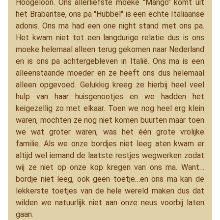
Hoogeloon. Ons allerliefste moeke "Mango" komt uit
het Brabantse, ons pa "Hubbel" is een echte Italiaanse
adonis. Ons ma had een one night stand met ons pa.
Het kwam niet tot een langdurige relatie dus is ons
moeke helemaal alleen terug gekomen naar Nederland
en is ons pa achtergebleven in Italië. Ons ma is een
alleenstaande moeder en ze heeft ons dus helemaal
alleen opgevoed. Gelukkig kreeg ze hierbij heel veel
hulp van haar huisgenootjes en we hadden het
keigezellig zo met elkaar. Toen we nog heel erg klein
waren, mochten ze nog niet komen buurten maar toen
we wat groter waren, was het één grote vrolijke
familie. Als we onze bordjes niet leeg aten kwam er
altijd wel iemand de laatste restjes wegwerken zodat
wij ze niet op onze kop kregen van ons ma. Want…
bordje niet leeg, ook geen toetje…en ons ma kan de
lekkerste toetjes van de hele wereld maken dus dat
wilden we natuurlijk niet aan onze neus voorbij laten
gaan.