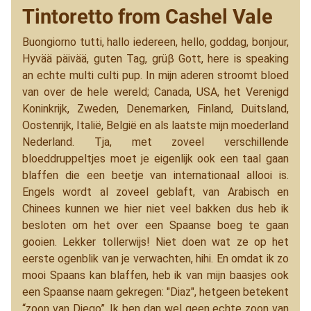
Tintoretto from Cashel Vale
Buongiorno tutti, hallo iedereen, hello, goddag, bonjour,
Hyvää päivää, guten Tag, grüβ Gott, here is speaking
an echte multi culti pup. In mijn aderen stroomt bloed
van over de hele wereld; Canada, USA, het Verenigd
Koninkrijk, Zweden, Denemarken, Finland, Duitsland,
Oostenrijk, Italië, België en als laatste mijn moederland
Nederland. Tja, met zoveel verschillende
bloeddruppeltjes moet je eigenlijk ook een taal gaan
blaffen die een beetje van internationaal allooi is.
Engels wordt al zoveel geblaft, van Arabisch en
Chinees kunnen we hier niet veel bakken dus heb ik
besloten om het over een Spaanse boeg te gaan
gooien. Lekker tollerwijs! Niet doen wat ze op het
eerste ogenblik van je verwachten, hihi. En omdat ik zo
mooi Spaans kan blaffen, heb ik van mijn baasjes ook
een Spaanse naam gekregen: "Diaz", hetgeen betekent
“zoon van Diego”. Ik ben dan wel geen echte zoon van