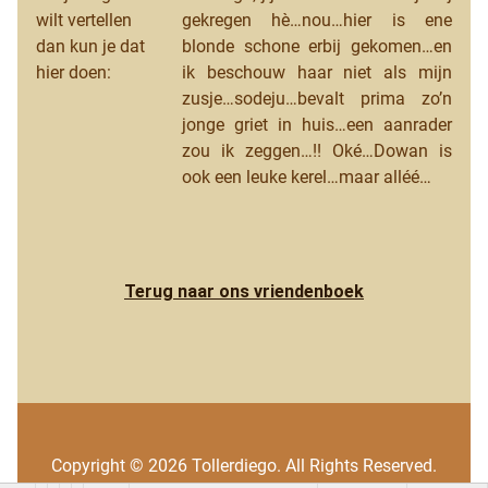
wilt vertellen
gekregen hè…nou…hier is ene
dan kun je dat
blonde schone erbij gekomen…en
hier doen:
ik beschouw haar niet als mijn
zusje…sodeju…bevalt prima zo’n
jonge griet in huis…een aanrader
zou ik zeggen…!! Oké…Dowan is
ook een leuke kerel…maar alléé…
Terug naar ons vriendenboek
Copyright © 2026 Tollerdiego. All Rights Reserved.