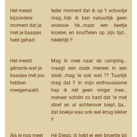
Het meest
Ieder moment dat ik op ’t schootje
bijzondere
mag…kijk ik ben natuurlijk geen
moment dat je
woessie hè…maar een beetje
met je baasjes
kroelen en knuffelen op zijn tijd…
hebt gehad:
hééérlijk !!
Het meest
Mag ik mee naar de camping…
gênante wat je
vraagt een oude meneer in een
baasjes met jou
stoel…mag ‘ie ook wat ?? Tuurlijk
hebben
mag dat !! In mijn enthousiasme
meegemaakt:
hap ik nét geen vinger mee…
meneer schrikt zo hard dat ‘ie met
stoel en al achterover kiept…tja…
dat koekje was ook wel érrug lekker
!!
Als je nog meer
Hé Diego, jij hebt er een broertje bij