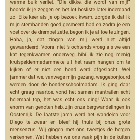
warme buik verliet. “Die dikke, die wordt van mij!”
hoorde ik je zeggen en het lot besliste later inderdaad
zo. Elke keer als je op bezoek kwam, zorgde ik dat ik
mijn stembanden goed gesmeerd had en zodra je een
voet over de drempel zette, begon ik je al toe te zingen.
Haha, ja, dat zingen van mij werd niet altijd
gewaardeerd. Vooral niet ’s ochtends vroeg als we een
kat tegenkwamen onderweg…hihi…ik zie nog menig
krulspeldenmadammeke uit het raam hangen om te
kijken of er niet een hond werd afgeslacht. Wel
jammer dat we, vanwege mijn gezang, weggebonjourd
werden door de hondenschoolmadam. Ik ging daar
echt graag naartoe, vond het samen mantrailen echt
helemaal top, het was echt ons ding! Waar ik ook
enorm van genoten heb, zijn onze bergwandelingen in
Oostenrijk. De laatste jaren werd het wandelen voor
Diego te zwaar en bleef hij thuis bij onze grote
mensenzus. Wij gingen met ons tweetjes de bergen
verkennen. Wat hebben we ons vaak pijn in de kuiten