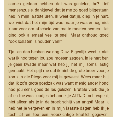
samen gedaan hebben…dat was genieten, hè? Lief
mensenzusje, dankjewel dat je me zo goed bijgestaan
heb in mijn laatste uren. Ik weet dat jij, diep in je hart,
wel wist dat het mijn tijd was maar je was er nog niet
klaar voor om afscheid van me te moeten nemen. Het
ging ook allemaal veel te snel. Maar onthoud goed
“ook loslaten is houden van!”
Tja…en dan hebben we nog Diaz. Eigenlijk weet ik niet
wat ik nog tegen jou zou moeten zeggen. In je hart ben
je geen kwade maar wat heb jij het mij soms lastig
gemaakt. Het spijt me dat ik niet de grote broer voor je
kon zijn die Diego voor mij is geweest. Wees maar blij
dat ik zo’n grote goedzak was want menig ander hond
had jou eens goed de les gelezen. Brutale vlerk die je
af en toe was…oudjes behandel je ALTIJD met respect,
niet alleen als je in de broek schijt van angst! Maar ik
heb het je vergeven en in mijn laatste dagen heb ik je
toch af en toe een voorzichtige knuffel gegeven.