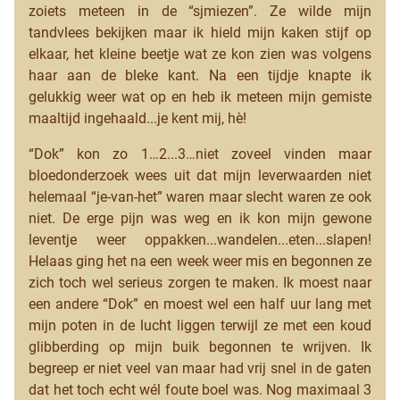
zoiets meteen in de “sjmiezen”. Ze wilde mijn
tandvlees bekijken maar ik hield mijn kaken stijf op
elkaar, het kleine beetje wat ze kon zien was volgens
haar aan de bleke kant. Na een tijdje knapte ik
gelukkig weer wat op en heb ik meteen mijn gemiste
maaltijd ingehaald...je kent mij, hè!
“Dok” kon zo 1…2...3…niet zoveel vinden maar
bloedonderzoek wees uit dat mijn leverwaarden niet
helemaal “je-van-het” waren maar slecht waren ze ook
niet. De erge pijn was weg en ik kon mijn gewone
leventje weer oppakken...wandelen...eten...slapen!
Helaas ging het na een week weer mis en begonnen ze
zich toch wel serieus zorgen te maken. Ik moest naar
een andere “Dok” en moest wel een half uur lang met
mijn poten in de lucht liggen terwijl ze met een koud
glibberding op mijn buik begonnen te wrijven. Ik
begreep er niet veel van maar had vrij snel in de gaten
dat het toch echt wél foute boel was. Nog maximaal 3