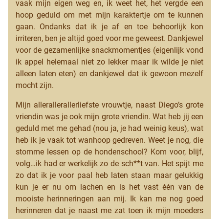
vaak mijn eigen weg en, ik weet het, het vergde een
hoop geduld om met mijn karaktertje om te kunnen
gaan. Ondanks dat ik je af en toe behoorlijk kon
irriteren, ben je altijd goed voor me geweest. Dankjewel
voor de gezamenlijke snackmomentjes (eigenlijk vond
ik appel helemaal niet zo lekker maar ik wilde je niet
alleen laten eten) en dankjewel dat ik gewoon mezelf
mocht zijn.
Mijn allerallerallerliefste vrouwtje, naast Diego’s grote
vriendin was je ook mijn grote vriendin. Wat heb jij een
geduld met me gehad (nou ja, je had weinig keus), wat
heb ik je vaak tot wanhoop gedreven. Weet je nog, die
stomme lessen op de hondenschool? Kom voor, blijf,
volg…ik had er werkelijk zo de sch**t van. Het spijt me
zo dat ik je voor paal heb laten staan maar gelukkig
kun je er nu om lachen en is het vast één van de
mooiste herinneringen aan mij. Ik kan me nog goed
herinneren dat je naast me zat toen ik mijn moeders