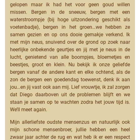
gelopen maar ik had het voor geen goud willen
missen. Bergen in de sneeuw, bergen met een
waterstroompje (bij hoge uitzondering geschikt als
voetenbadje), bergen in het groen…we hebben ze
samen gezien en op ons dooie gemakje verkend. Ik
met mijn neus, snuivend over de grond op zoek naar
heerlijke onbekende geurtjes en jij met je neus in de
lucht, genietend van alle boompjes, bloemetjes en
beestjes, groot en klein. Nu bekijk ik onze geliefde
bergen vanaf de andere kant en elke ochtend, als de
zon de bergen een goedendag toewenst, denk ik aan
jou…en jij vast ook aan mij. Lief vrouwtje, ik zal zorgen
dat Diego daarboven uit de problemen blijft en we
staan je samen op te wachten zodra het jouw tijd is.
We’ll meet again.
Mijn allerliefste oudste mensenzus en natuurlijk ook
mijn schone mensenbroer, jullie hebben een heel
zwaar jaar achter de rug en wat heb ik er een respect