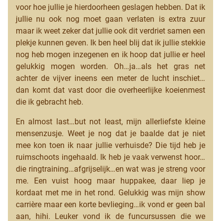
voor hoe jullie je hierdoorheen geslagen hebben. Dat ik
jullie nu ook nog moet gaan verlaten is extra zuur
maar ik weet zeker dat jullie ook dit verdriet samen een
plekje kunnen geven. Ik ben heel blij dat ik jullie stekkie
nog heb mogen inzegenen en ik hoop dat jullie er heel
gelukkig mogen worden. Oh…ja…als het gras net
achter de vijver ineens een meter de lucht inschiet…
dan komt dat vast door die overheerlijke koeienmest
die ik gebracht heb.
En almost last…but not least, mijn allerliefste kleine
mensenzusje. Weet je nog dat je baalde dat je niet
mee kon toen ik naar jullie verhuisde? Die tijd heb je
ruimschoots ingehaald. Ik heb je vaak verwenst hoor…
die ringtraining…afgrijselijk…en wat was je streng voor
me. Een vuist hoog maar huppakee, daar liep je
kordaat met me in het rond. Gelukkig was mijn show
carrière maar een korte bevlieging…ik vond er geen bal
aan, hihi. Leuker vond ik de funcursussen die we